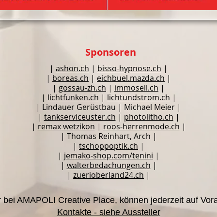
Sponsoren
|
ashon.ch
|
bisso-hypnose.ch
|
|
boreas.ch
|
eichbuel.mazda.ch
|
|
gossau-zh.ch
|
immosell.ch
|
|
lichtfunken.ch
|
lichtundstrom.ch
|
| Lindauer Gerüstbau | Michael Meier |
|
tankserviceuster.ch
|
photolitho.ch
|
|
remax wetzikon
|
roos-herrenmode.ch
|
| Thomas Reinhart, Arch |
|
tschoppoptik.ch
|
|
jemako-shop.com/tenini
|
|
walterbedachungen.ch
|
|
zuerioberland24.ch
|
r bei AMAPOLI Creative Place, können jederzeit auf Vo
Kontakte - siehe Aussteller